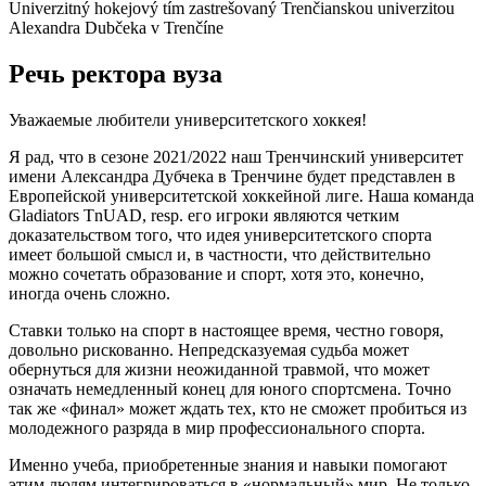
Univerzitný hokejový tím zastrešovaný Trenčianskou univerzitou
Alexandra Dubčeka v Trenčíne
Речь ректора вуза
Уважаемые любители университетского хоккея!
Я рад, что в сезоне 2021/2022 наш Тренчинский университет
имени Александра Дубчека в Тренчине будет представлен в
Европейской университетской хоккейной лиге. Наша команда
Gladiators TnUAD, resp. его игроки являются четким
доказательством того, что идея университетского спорта
имеет большой смысл и, в частности, что действительно
можно сочетать образование и спорт, хотя это, конечно,
иногда очень сложно.
Ставки только на спорт в настоящее время, честно говоря,
довольно рискованно. Непредсказуемая судьба может
обернуться для жизни неожиданной травмой, что может
означать немедленный конец для юного спортсмена. Точно
так же «финал» может ждать тех, кто не сможет пробиться из
молодежного разряда в мир профессионального спорта.
Именно учеба, приобретенные знания и навыки помогают
этим людям интегрироваться в «нормальный» мир. Не только