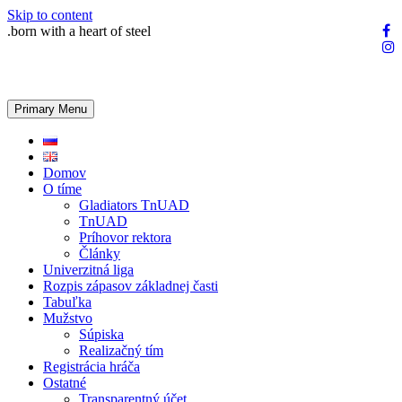
Skip to content
.born with a heart of steel
Primary Menu
Domov
O tíme
Gladiators TnUAD
TnUAD
Príhovor rektora
Články
Univerzitná liga
Rozpis zápasov základnej časti
Tabuľka
Mužstvo
Súpiska
Realizačný tím
Registrácia hráča
Ostatné
Transparentný účet