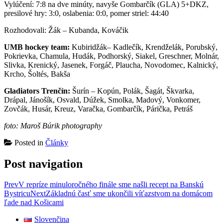
Vylúčení: 7:8 na dve minúty, navyše Gombarčík (GLA) 5+DKZ,
presilové hry: 3:0, oslabenia: 0:0, pomer striel: 44:40
Rozhodovali: Žák – Kubanda, Kováčik
UMB hockey team:
Kubiridžák– Kadlečík, Krendželák, Porubský,
Pokrievka, Chamula, Hudák, Podhorský, Siakel, Greschner, Molnár,
Slivka, Krenický, Jasenek, Forgáč, Plaucha, Novodomec, Kalnický,
Krcho, Šoltés, Bakša
Gladiators Trenčín:
Šurín – Kopún, Polák, Šagát, Škvarka,
Drápal, Jánošík, Osvald, Dúžek, Smolka, Madový, Vonkomer,
Zovčák, Husár, Kreuz, Varačka, Gombarčík, Párička, Petráš
foto: Maroš Búrik photography
Posted in
Články
Post navigation
Prev
V repríze minuloročného finále sme našli recept na Banskú
Bystricu
Next
Základnú časť sme ukončili víťazstvom na domácom
ľade nad Košicami
Slovenčina