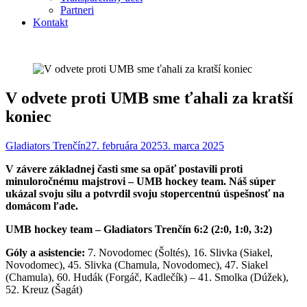
Partneri
Kontakt
V odvete proti UMB sme ťahali za kratší
koniec
Gladiators Trenčín
27. februára 2025
3. marca 2025
V závere základnej časti sme sa opäť postavili proti
minuloročnému majstrovi – UMB hockey team. Náš súper
ukázal svoju silu a potvrdil svoju stopercentnú úspešnosť na
domácom ľade.
UMB hockey team – Gladiators Trenčín 6:2 (2:0, 1:0, 3:2)
Góly a asistencie:
7. Novodomec (Šoltés), 16. Slivka (Siakel,
Novodomec), 45. Slivka (Chamula, Novodomec), 47. Siakel
(Chamula), 60. Hudák (Forgáč, Kadlečík) – 41. Smolka (Dúžek),
52. Kreuz (Šagát)